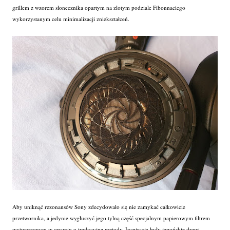
grillem z wzorem słonecznika opartym na złotym podziale Fibonnaciego
wykorzystanym celu minimalizacji zniekształceń.
Aby uniknąć rezonansów Sony zdecydowało się nie zamykać całkowicie
przetwornika, a jedynie wygłuszyć jego tylną część specjalnym papierowym filtrem
wytworzonym w oparciu o tradycyjne metody. Inspiracją były japońskie drzwi