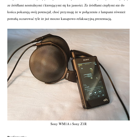
ze źródłami neutralnymi i kierującymi się ku jasności. Ze źródłami ciepłymi nie do
końca pokazują swój potencjał, choć przyznaję że w połączeniu z lampami również
potrafią oczarować tyle że już mocno kanapowo-relaksacyjną prezentacją.
Sony WM1A i Sony Z1R