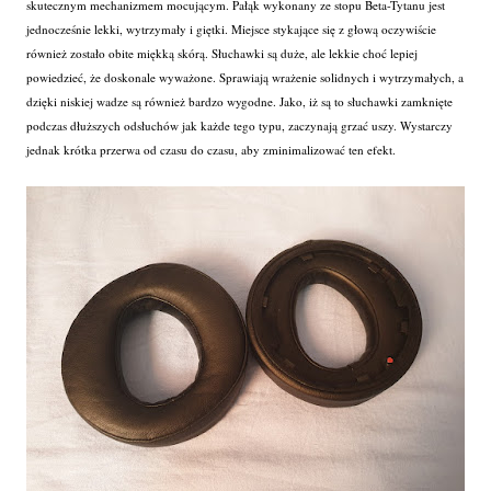
skutecznym mechanizmem mocującym. Pałąk wykonany ze stopu Beta-Tytanu jest
jednocześnie lekki, wytrzymały i giętki. Miejsce stykające się z głową oczywiście
również zostało obite miękką skórą. Słuchawki są duże, ale lekkie choć lepiej
powiedzieć, że doskonale wyważone. Sprawiają wrażenie solidnych i wytrzymałych, a
dzięki niskiej wadze są również bardzo wygodne. Jako, iż są to słuchawki zamknięte
podczas dłuższych odsłuchów jak każde tego typu, zaczynają grzać uszy. Wystarczy
jednak krótka przerwa od czasu do czasu, aby zminimalizować ten efekt.