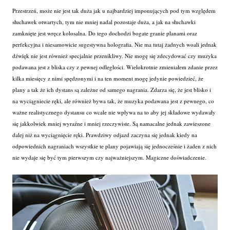
Przestrzeń, może nie jest tak duża jak u najbardziej imponujących pod tym względem
słuchawek otwartych, tym nie mniej nadal pozostaje duża, a jak na słuchawki
zamknięte jest wręcz kolosalna. Do tego dochodzi bogate granie planami oraz
perfekcyjna i niesamowicie sugestywna holografia. Nie ma tutaj żadnych woali jednak
dźwięk nie jest również specjalnie przenikliwy. Nie mogę się zdecydować czy muzyka
podawana jest z bliska czy z pewnej odległości. Wielokrotnie zmieniałem zdanie przez
kilka miesięcy z nimi spędzonymi i na ten moment mogę jedynie powiedzieć, że
plany a tak że ich dystans są zależne od samego nagrania. Zdarza się, że jest blisko i
na wyciągniecie ręki, ale również bywa tak, że muzyka podawana jest z pewnego, co
ważne realistycznego dystansu co wcale nie wpływa na to aby jej składowe wydawały
się jakkolwiek mniej wyraźne i mniej rzeczywiste. Są namacalne jednak zawieszone
dalej niż na wyciągnięcie ręki. Prawdziwy odjazd zaczyna się jednak kiedy na
odpowiednich nagraniach wszystkie te plany pojawiają się jednocześnie i żaden z nich
nie wydaje się być tym pierwszym czy najważniejszym. Magiczne doświadczenie.