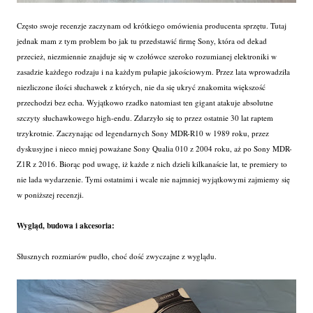
Często swoje recenzje zaczynam od krótkiego omówienia producenta sprzętu. Tutaj
jednak mam z tym problem bo jak tu przedstawić firmę Sony, która od dekad
przecież, niezmiennie znajduje się w czołówce szeroko rozumianej elektroniki w
zasadzie każdego rodzaju i na każdym pułapie jakościowym. Przez lata wprowadziła
niezliczone ilości słuchawek z których, nie da się ukryć znakomita większość
przechodzi bez echa. Wyjątkowo rzadko natomiast ten gigant atakuje absolutne
szczyty słuchawkowego high-endu. Zdarzyło się to przez ostatnie 30 lat raptem
trzykrotnie. Zaczynając od legendarnych Sony MDR-R10 w 1989 roku, przez
dyskusyjne i nieco mniej poważane Sony Qualia 010 z 2004 roku, aż po Sony MDR-
Z1R z 2016. Biorąc pod uwagę, iż każde z nich dzieli kilkanaście lat, te premiery to
nie lada wydarzenie. Tymi ostatnimi i wcale nie najmniej wyjątkowymi zajmiemy się
w poniższej recenzji.
Wygląd, budowa i akcesoria:
Słusznych rozmiarów pudło, choć dość zwyczajne z wyglądu.