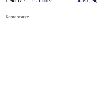
ETYKIETY:
5000ZŁ - 10000ZŁ
UDOSTĘPNIJ
Komentarze