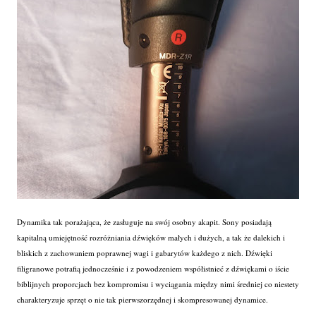
Dynamika tak porażająca, że zasługuje na swój osobny akapit. Sony posiadają
kapitalną umiejętność rozróżniania dźwięków małych i dużych, a tak że dalekich i
bliskich z zachowaniem poprawnej wagi i gabarytów każdego z nich. Dźwięki
filigranowe potrafią jednocześnie i z powodzeniem współistnieć z dźwiękami o iście
biblijnych proporcjach bez kompromisu i wyciągania między nimi średniej co niestety
charakteryzuje sprzęt o nie tak pierwszorzędnej i skompresowanej dynamice.