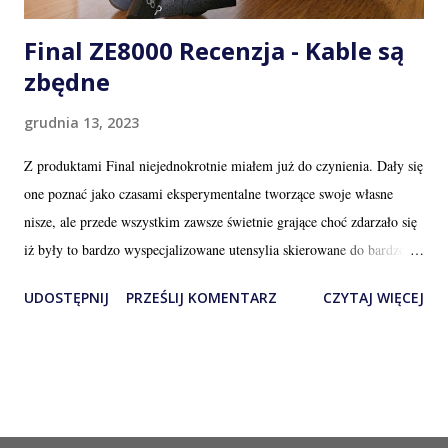
Final ZE8000 Recenzja - Kable są
zbędne
grudnia 13, 2023
Z produktami Final niejednokrotnie miałem już do czynienia. Dały się
one poznać jako czasami eksperymentalne tworzące swoje własne
nisze, ale przede wszystkim zawsze świetnie grające choć zdarzało się
iż były to bardzo wyspecjalizowane utensylia skierowane do bardzo
konkretnego podniebienia. Ku memu zdziwieniu, Final tym razem
UDOSTĘPNIJ
PRZEŚLIJ KOMENTARZ
CZYTAJ WIĘCEJ
jednak bardzo odważnie zaatakował najgłówniejszy z głównych
obecnych nurtów czyli dokanałowe słuchawki bezprzewodowe. Gałąź
na której nie tylko panuje nieznośny wręcz ścisk, konkurencja i pogoń
za coraz to nowszymi modelami, ale i również kierunek na który jako
audiofil nie ukrywam, patrzę nieco z pogardą. Nie jestem w żadnym
razie ekspertem w tej dziedzinie, ale że tak powiem coś tam liznąłem i