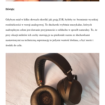
Dźwięk:
Gdybym miał w kilku słowach określić jak grają Z1R, byłoby to: brzmienie wysokiej
rozdzielczości w wersji analogowej. To słuchawki wybitnie muzykalne, których
nadrzędnym celem jest dawanie przyjemności z odsłuchu w sposób naturalny. To, że
przy okazji niektóre ich cechy stawiają je na piedestale razem ze słuchawkami
nastawionymi na techniczną supremację to jedynie wartość dodana, a być może i
środek do celu.