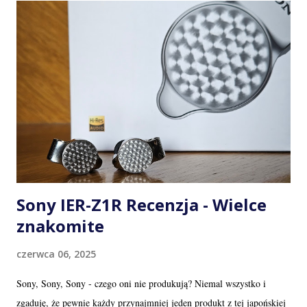
- słuchawki wyznaczające nowe granice tego co jest fizycznie możliwe
Ultra High End - słuchawki ze swoim brzmieniowym charakterem
jednak w zasadzie już bez wad - świetne pod każdym względem. High
End - w pewnych aspektach brzmienie na poziomie Ultra jednak w
innych do teg o poziomu brakuje Mid End - po prostu bardzo dobre
brzmienie Entry Level - poziom który pozwala już w pełni cieszyć się
muzyką be...
Sony IER-Z1R Recenzja - Wielce
znakomite
czerwca 06, 2025
Sony, Sony, Sony - czego oni nie produkują? Niemal wszystko i
zgaduję, że pewnie każdy przynajmniej jeden produkt z tej japońskiej