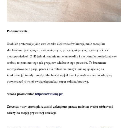
Podsumowanie:
Osobiste preferencje jako zwolennika elektrostatów kierują mnie raczej ku
słuchawkom jaśniejszym, zwiewniejszym, precyzyjniejszym, czystszym i bez
niedopowiedzeń. Z1R jednak totalnie mnie zniewoliły i nie potrafię powiedzieć czy
zrobiły to pomimo tego jak grają czy właśnie z tego powodu. To brzmienie
zaprojektowane z pasją, przez i dla miłośnika muzyki nie oglądając się na
konkurencję, trendy i mody. Słuchawki wyjątkowe i ponadczasowe co zdają się
potwierdzać również swoją elegancką i super solidną budową.
Strona producenta:
https://www.sony.pl/
Zrecenzowany egzemplarz został zakupiony przeze mnie na rynku wtórnym i
należy do mojej prywatnej kolekcji.