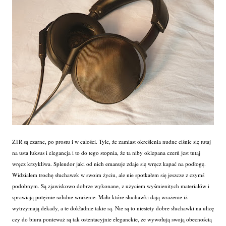
Z1R są czarne, po prostu i w całości. Tyle, że zamiast określenia nudne ciśnie się tutaj
na usta luksus i elegancja i to do tego stopnia, że ta niby oklepana czerń jest tutaj
wręcz krzykliwa. Splendor jaki od nich emanuje zdaje się wręcz kapać na podłogę.
Widziałem trochę słuchawek w swoim życiu, ale nie spotkałem się jeszcze z czymś
podobnym. Są zjawiskowo dobrze wykonane, z użyciem wyśmienitych materiałów i
sprawiają potężnie solidne wrażenie. Mało które słuchawki dają wrażenie iż
wytrzymają dekady, a te dokładnie takie są. Nie są to niestety dobre słuchawki na ulicę
czy do biura ponieważ są tak ostentacyjnie eleganckie, że wywołują swoją obecnością