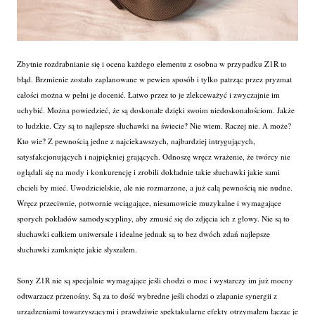
Zbytnie rozdrabnianie się i ocena każdego elementu z osobna w przypadku Z1R to
błąd. Brzmienie zostało zaplanowane w pewien sposób i tylko patrząc przez pryzmat
całości można w pełni je docenić. Łatwo przez to je zlekceważyć i zwyczajnie im
uchybić. Można powiedzieć, że są doskonałe dzięki swoim niedoskonałościom. Jakże
to ludzkie. Czy są to najlepsze słuchawki na świecie? Nie wiem. Raczej nie. A może?
Kto wie? Z pewnością jedne z najciekawszych, najbardziej intrygujących,
satysfakcjonujących i najpiękniej grających. Odnoszę wręcz wrażenie, że twórcy nie
oglądali się na mody i konkurencję i zrobili dokładnie takie słuchawki jakie sami
chcieli by mieć. Uwodzicielskie, ale nie rozmarzone, a już całą pewnością nie nudne.
Wręcz przeciwnie, potwornie wciągające, niesamowicie muzykalne i wymagające
sporych pokładów samodyscypliny, aby zmusić się do zdjęcia ich z głowy. Nie są to
słuchawki całkiem uniwersale i idealne jednak są to bez dwóch zdań najlepsze
słuchawki zamknięte jakie słyszałem.
Sony Z1R nie są specjalnie wymagające jeśli chodzi o moc i wystarczy im już mocny
odtwarzacz przenośny. Są za to dość wybredne jeśli chodzi o złapanie synergii z
urządzeniami towarzyszącymi i prawdziwie spektakularne efekty otrzymałem łącząc je