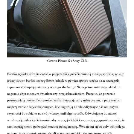
Cowon Plenue S i Sony Z1R
Bardzo wysoka rozdzielczość w połączeniu z przyciemnioną tonacją sprawia, że są z
jednej strony bardzo szczegółowe jednak w pewien sposób trzeba na te szczegóły
zapracować skupiając się na tym czego słuchamy. Nie wycisną ostatniego detalu z
nagrania zbyt mocnym światłem czy przejaskrawieniem. Przez to, że pozornie
pozostawiają pewne niedopowiedzenia roztaczają aurę mistycyzmu, a przy tym są
nieprzyzwoicie satysfakcjonujące. Nie angażują na siłę odrywając nas od innych
czynności bo robią to na swój własny, unikalny sposób. Odwołują się do naszej
wrodzonej, ludzkiej ciekawości aby w przyjacielski i zapraszający sposób sprawić, że
sami zapragniemy poświęcić muzyce pełną atencję. Wydaje mi się że cały trik polega
na tym, że przekazują ogrom detali w nonszalancki i niewymuszony sposób.