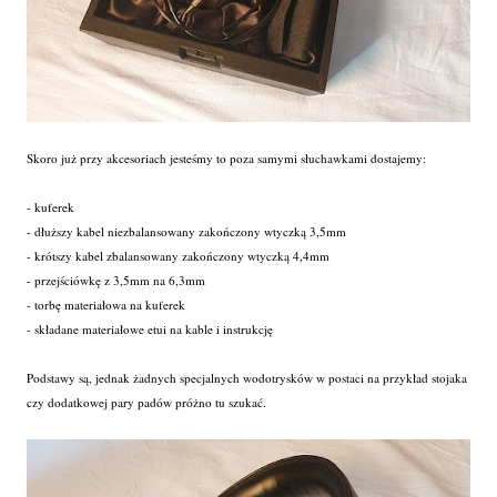
Skoro już przy akcesoriach jesteśmy to poza samymi słuchawkami dostajemy:
- kuferek
- dłuższy kabel niezbalansowany zakończony wtyczką 3,5mm
- krótszy kabel zbalansowany zakończony wtyczką 4,4mm
- przejściówkę z 3,5mm na 6,3mm
- torbę materiałowa na kuferek
- składane materiałowe etui na kable i instrukcję
Podstawy są, jednak żadnych specjalnych wodotrysków w postaci na przykład stojaka
czy dodatkowej pary padów próżno tu szukać.