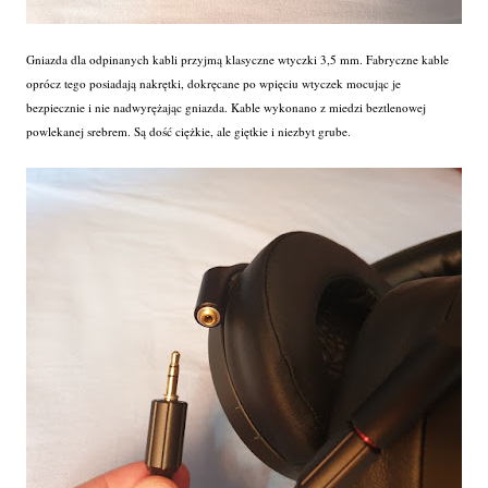
Gniazda dla odpinanych kabli przyjmą klasyczne wtyczki 3,5 mm. Fabryczne kable
oprócz tego posiadają nakrętki, dokręcane po wpięciu wtyczek mocując je
bezpiecznie i nie nadwyrężając gniazda. Kable wykonano z miedzi beztlenowej
powlekanej srebrem. Są dość ciężkie, ale giętkie i niezbyt grube.