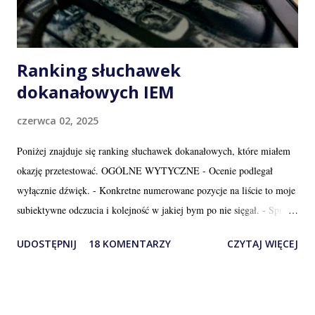
Ranking słuchawek
dokanałowych IEM
czerwca 02, 2025
Poniżej znajduje się ranking słuchawek dokanałowych, które miałem
okazję przetestować. OGÓLNE WYTYCZNE - Ocenie podlegał
wyłącznie dźwięk. - Konkretne numerowane pozycje na liście to moje
subiektywne odczucia i kolejność w jakiej bym po nie sięgał. - Sprzęt
przypisany do danego działu obiektywnie jest na porównywalnym
UDOSTĘPNIJ
18 KOMENTARZY
CZYTAJ WIĘCEJ
poziomie. - Cena nie ma wpływu na ocenę, podana jest wyłącznie w
celach informacyjnych. - Lista ma charakter rozwojowy i kolejne
pozycje będą dodawane w ramach możliwości. - Jestem tylko
człowiekiem i mogę się mylić! D EFINICJE POZIOMÓW End Game