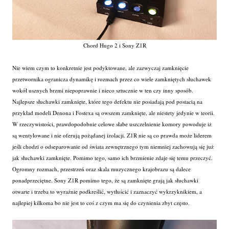
Chord Hugo 2 i Sony Z1R
Nie wiem czym to konkretnie jest podyktowane, ale zazwyczaj zamknięcie
przetwornika ogranicza dynamikę i rozmach przez co wiele zamkniętych słuchawek
wokół usznych brzmi niepoprawnie i nieco sztucznie w ten czy inny sposób.
Najlepsze słuchawki zamknięte, które tego defektu nie posiadają pod postacią na
przykład modeli Denona i Fostexa są owszem zamknięte, ale niestety jedynie w teorii.
W rzeczywistości, prawdopodobnie celowe słabe uszczelnienie komory powoduje iż
są wentylowane i nie oferują pożądanej izolacji. Z1R nie są co prawda może liderem
jeśli chodzi o odseparowanie od świata zewnętrznego tym niemniej zachowują się już
jak słuchawki zamknięte. Pomimo tego, samo ich brzmienie zdaje się temu przeczyć.
Ogromny rozmach, przestrzeń oraz skala muzycznego krajobrazu są dalece
ponadprzeciętne. Sony Z1R pomimo tego, że są zamknięte grają jak słuchawki
otwarte i trzeba to wyraźnie podkreślić, wytłuścić i zaznaczyć wykrzyknikiem, a
najlepiej kilkoma bo nie jest to coś z czym ma się do czynienia zbyt często.