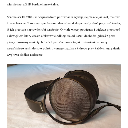
wierniejsze, a Z1R bardziej muzykalne.
Sennheiser HD800 - w bezpośrednim porównaniu wydają się płaskie jak stół, matowe
i mało barwne. Z oszczędnym basem i dokładne aż do przesady choć przyznać trzeba,
iż ich precyzja naprawdę robi wrażenie. O wiele więcej powietrza i większa przestrzeń
z dźwiękiem który często efektownie odkleja się od uszu i dochodzi gdzieś z poza
głowy. Porównywanie tych dwóch par słuchawek to jak zestawianie ze sobą
wegańskiego sushi do suto polukrowanego pączka z którego przy każdym ugryzieniu
wypływa słodkie nadzienie