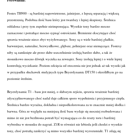
Porównania:
Fostex TH900 - są bardziej napowietrzone, jaśniejsze, z lepszą separacją i większą
przestrzenią. Podobna ilość basu który jest twardszy i lepiej skupiony. Średnica
oddalona i przy tym zupełnie nieimponująca. Wysokie tony bardzo mocno
zaznaczone i potrafiące mocno sypnąć ostrościami. Brzmienie ekscytujące choć
sprawia wrażenie nieco zbyt wyżyłowanego. Sony są o wiele bardziej gładkie,
barwniejsze, naturalne, bezwysiłkowe, głębsze, pełniejsze oraz niemęczące. Fostexy
niby są zamknięte ale przez słabe uszczelnienie izolują bardzo słabo, a tak że
stosunkowo mocno dźwięk wycieka na zewnątrz. Sony izolują lepiej i o wiele lepiej
kontrolują wyciekanie. Poziom odcięcia od otoczenia nie jest jednak aż tak wysoki jak
w przypadku słuchawek studyjnych typu Beyerdynamic DT150 i określiłbym go na
poziomie średnim.
Beyerdynamic T1 - basu jest mniej, o słabszym zejściu, sprawia wrażenie bardziej
zdyscyplinowanego choć nadal daje całkiem sporo wypełnienia i przyjemnego ciepła.
Średnica bardzo wyraźna, dokładna i niepodkolorowana za to znacznie mniej słodka i
barwna. Góra ze względu na mniejszą ilość basu wydaje się mocniej rozbudowana i
mimo że nie jest bezlitosna potrafi być wymagająca co do reszty toru i bardziej
wybredna w stosunku do nagrań. Z1R to również nie lebioda jeśli chodzi o wysokie
tony, choć potrafią zaiskrzyć są mimo wszystko bardziej wyrozumiałe. T1 zdają się