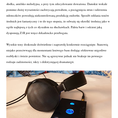
słodka, anielsko melodyjna, a przy tym zdecydowanie doważona. Damskie wokale
pomimo dużej wyrazistości zachwycają powabem, a pociągnięcia strun i uderzenia
młoteczków powodują niekontrolowaną produkcję endorfin. Sposób oddania tonów
średnich jest fantastyczny i to do tego stopnia, że odważę się określić średnicę jako w
ogóle najlepszą z tych co słyszałem na słuchawkach. Paleta barw i odcieni jaką
dysponują Z1R jest wręcz dekadencko przebogata.
Wysokie tony doskonale doświetlone i naprawdę konkretnie rozciągnięte. Stanowią
niejako przeciwwagę dla momentami leniwego basu dodając efektowne migotliwe
rozbłyski i świeże powietrze. Nie są agresywne jednak nie brakuje im pewnego
rodzaju zadziorności, iskry i elektryzującej dramaturgii.