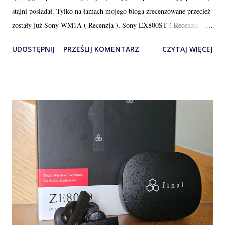
stajni posiadał. Tylko na łamach mojego bloga zrecenzowane przecież
zostały już Sony WM1A ( Recenzja ), Sony EX800ST ( Recenzja )
czy Sony MDR-Z1R ( Recenzja ). Ale jak to, zapytacie. Znowu Z1R,
UDOSTĘPNIJ
PRZEŚLIJ KOMENTARZ
CZYTAJ WIĘCEJ
przecież to już było. Owszem było, ale w wersji nausznej, a tym
razem zajmiemy się odmianą douszną, chociaż technicznie bardziej
pasuje powiedzieć pozauszną ze względu na dość unikatową budowę
wymuszoną przez wewnętrzną konstrukcję. Czy będzie to więcej tego
samego co w odmianie pełnowymiarowej, czy może będzie to co
innego? Czy będzie lepiej czy gorzej, a może po prostu inaczej?
Porozmawiajmy o tym. Recenzja dodatkowo o tyle nietypowa iż
posiadam te słuchawki już ponad 5 lat i jakoś nigdy nie mogłem się
zabrać za ich opis. Przeszliśmy razem przez różne fazy, od fascynacji
przez znudzenie prozą życia aż po zachwyt i uznanie trwające do
dzisiaj. Wygląd, budowa i akce...