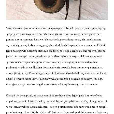
Sekcja basowa jest monumentalna i majestatyczna. Impakt jest masywny, precyzyjny,
sprężysty i w żadnym razie nie sztucznie utwardzony. Po każdym energicznym i
punktualnym tąpnięciu basowe fale rozchodzą się z dużą mocą, ale i nieśpiesznie
wypełniając scenę i płynnie wygasają bez dudnienia i wpadania w rezonanse. Dzięki
temu bas sprawia wrażenie stabilnie osadzonego i dodającego całości rezonu. Trzeba
jednak zaznaczyć, że przykładowo w bardzo szybkiej muzyce elektronicznej owe
spowolnienie wygaszania potrafi nieco zmęczyć. Sekcja rytmiczna nadąża bez
problemów jednak wydłużone dogaszanie nie pozwala basowemu wypełnieniu na
czas zejść ze sceny. Plusem tego zagrania jest natomiast dodatkowy czas dla słuchacza
dzięki któremu może łatwiej niż zazwyczaj rozróżnić i docenić dodatkowe układy,
finezyjne wzory i niedostrzegalne wcześniej tekstury basowego departamentu.
Chciało by się napisać, że przyciemniona średnica choć lepiej pasują tu określenia
dopalona, gęsta i oleista jednak tylko w dolnej części gdzie w niektórych nagraniach i
w niefortunnych połączeniach sprzętowych potrafi zostać zdominowana przez zapędy
prominentnego basu. Wyższa jej część jest za to nieprawdopodobnie wręcz dźwięczna,