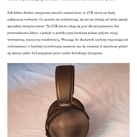
Jeśli lubisz słuchać energicznej muzyki zamiast kawy to Z1R raczej nie będą
najlepszym wyborem. Co prawda nie rozleniwiają, ale też nie dodają od siebie jakiejś
specjalnej energetyczności. Na Z1R artyści zdają się grać dla przyjemności, bez
przewodnictwa lidera, a jednak w perfekcyjnej harmonii pchani jedynie swoją
wewnętrzną, muzyczną wrażliwością. Wracając do słuchawek szybciej wygaszających
wybrzmienia i o bardziej wyżyłowanej manierze ma się wrażenie iż muzykom gdzieś
się śpieszy jakby byli poganiani przez nazbyt krewkiego dyrygenta.